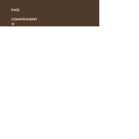
PAÍS
COMPRIMENT
O
info@theblackcatcinema.com